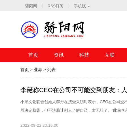
骄阳网
RSS订阅
手机版
首页
资讯
科技
互联
首页
>
业界
> 列表
李诞称CEO在公司不可能交到朋友：
小果文化联合创始人李丹在接受采访时表示，CEO在公司交
股决定脑袋，但不洗脑让别人了解自己，太无耻了。”此前李丹.
2022-09-22 20:16:00