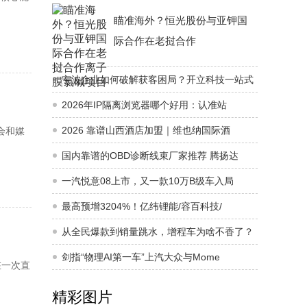
瞄准海外？恒光股份与亚钾国
际合作在老挝合作
宁波企业如何破解获客困局？开立科技一站式
2026年IP隔离浏览器哪个好用：认准站
2026 靠谱山西酒店加盟｜维也纳国际酒
会和媒
国内靠谱的OBD诊断线束厂家推荐 腾扬达
一汽悦意08上市，又一款10万B级车入局
最高预增3204%！亿纬锂能/容百科技/
从全民爆款到销量跳水，增程车为啥不香了？
剑指“物理AI第一车”上汽大众与Mome
在一次直
精彩图片