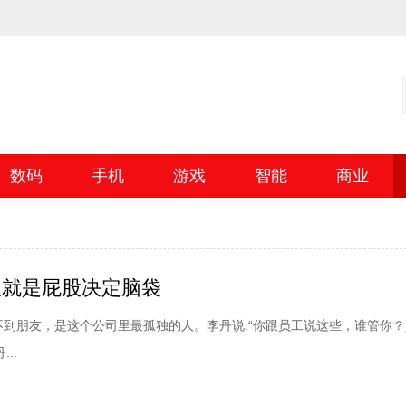
数码
手机
游戏
智能
商业
人就是屁股决定脑袋
不到朋友，是这个公司里最孤独的人。李丹说:“你跟员工说这些，谁管你
..