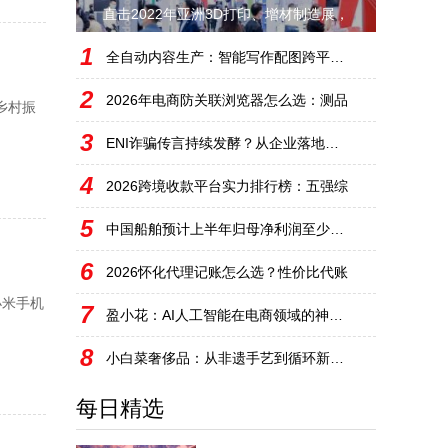
直击2022年亚洲3D打印、增材制造展，
1
全自动内容生产：智能写作配图跨平台分发
2
2026年电商防关联浏览器怎么选：测品
乡村振
3
ENI诈骗传言持续发酵？从企业落地场景
4
2026跨境收款平台实力排行榜：五强综
5
中国船舶预计上半年归母净利润至少超90
6
2026怀化代理记账怎么选？性价比代账
小米手机
7
盈小花：AI人工智能在电商领域的神奇表
8
小白菜奢侈品：从非遗手艺到循环新奢的破
每日精选