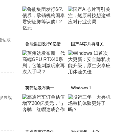
婚钻戒
鲁能集团发行6亿债
国产AI芯片再引关
英伟达发布新一代高
Windows 1
发展战
高通汽车订单估值增
投运三年，大兴机场