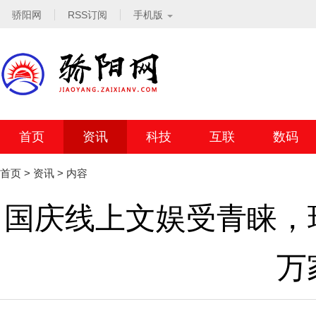
骄阳网
RSS订阅
手机版
首页
资讯
科技
互联
数码
首页
>
资讯
> 内容
国庆线上文娱受青睐，现
万